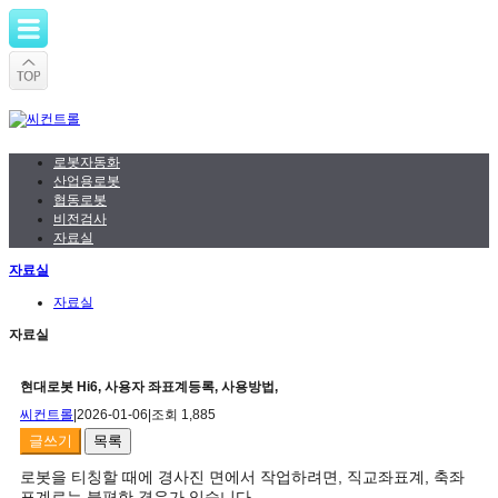
로봇자동화
산업용로봇
협동로봇
비전검사
자료실
자료실
자료실
자료실
현대로봇 Hi6, 사용자 좌표계등록, 사용방법,
씨컨트롤
|
2026-01-06
|
조회 1,885
글쓰기
목록
로봇을 티칭할 때에 경사진 면에서 작업하려면, 직교좌표계, 축좌
표계로는 불편한 경우가 있습니다.