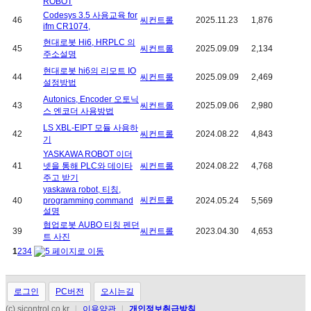
ROBOT
Codesys 3.5 사용교육 for
46
씨컨트롤
2025.11.23
1,876
ifm CR1074,
현대로봇 Hi6, HRPLC 의
45
씨컨트롤
2025.09.09
2,134
주소설명
현대로봇 hi6의 리모트 IO
44
씨컨트롤
2025.09.09
2,469
설정방법
Autonics, Encoder 오토닉
43
씨컨트롤
2025.09.06
2,980
스 엔코더 사용방법
LS XBL-EIPT 모듈 사용하
42
씨컨트롤
2024.08.22
4,843
기
YASKAWA ROBOT 이더
41
넷을 통해 PLC와 데이타
씨컨트롤
2024.08.22
4,768
주고 받기
yaskawa robot, 티칭,
씨컨트롤
40
programming command
2024.05.24
5,569
설명
협업로봇 AUBO 티칭 펜던
39
씨컨트롤
2023.04.30
4,653
트 사진
1
2
3
4
로그인
PC버전
오시는길
(c) sicontrol.co.kr
l
이용약관
l
개인정보취급방침