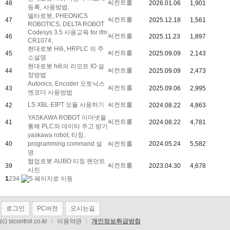
씨컨트롤
48
2026.01.06
1,901
등록, 사용방법,
델타로봇, PHEONICS
씨컨트롤
47
2025.12.18
1,561
ROBOTICS, DELTA ROBOT
Codesys 3.5 사용교육 for ifm
씨컨트롤
46
2025.11.23
1,897
CR1074,
현대로봇 Hi6, HRPLC 의 주
씨컨트롤
45
2025.09.09
2,143
소설명
현대로봇 hi6의 리모트 IO 설
씨컨트롤
44
2025.09.09
2,473
정방법
Autonics, Encoder 오토닉스
씨컨트롤
43
2025.09.06
2,995
엔코더 사용방법
LS XBL-EIPT 모듈 사용하기
씨컨트롤
42
2024.08.22
4,863
YASKAWA ROBOT 이더넷을
씨컨트롤
41
2024.08.22
4,781
통해 PLC와 데이타 주고 받기
yaskawa robot, 티칭,
40
programming command 설
씨컨트롤
2024.05.24
5,582
명
협업로봇 AUBO 티칭 펜던트
씨컨트롤
39
2023.04.30
4,678
사진
1
2
3
4
로그인
PC버전
오시는길
(c) sicontrol.co.kr
l
이용약관
l
개인정보취급방침