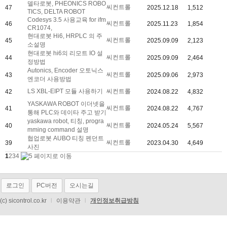
델타로봇, PHEONICS ROBO
씨컨트롤
47
2025.12.18
1,512
TICS, DELTA ROBOT
Codesys 3.5 사용교육 for ifm
씨컨트롤
46
2025.11.23
1,854
CR1074,
현대로봇 Hi6, HRPLC 의 주
씨컨트롤
45
2025.09.09
2,123
소설명
현대로봇 hi6의 리모트 IO 설
씨컨트롤
44
2025.09.09
2,464
정방법
Autonics, Encoder 오토닉스
씨컨트롤
43
2025.09.06
2,973
엔코더 사용방법
LS XBL-EIPT 모듈 사용하기
씨컨트롤
42
2024.08.22
4,832
YASKAWA ROBOT 이더넷을
씨컨트롤
41
2024.08.22
4,767
통해 PLC와 데이타 주고 받기
yaskawa robot, 티칭, progra
씨컨트롤
40
2024.05.24
5,567
mming command 설명
협업로봇 AUBO 티칭 펜던트
씨컨트롤
39
2023.04.30
4,649
사진
1
2
3
4
로그인
PC버전
오시는길
(c) sicontrol.co.kr
l
이용약관
l
개인정보취급방침