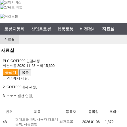
로봇자동화
산업용로봇
협동로봇
비전검사
자료실
자료실
자료실
PLC GOT1000 연결세팅
씨컨트롤
|
2020-11-23
|
조회 15,600
글쓰기
목록
1. PLC에서 세팅,
2. GOT1000에서 세팅,
3. 크로스 랜선 연결,
번호
제목
등록자
등록일
조회수
현대로봇 Hi6, 사용자 좌표계
씨컨트롤
48
2026.01.06
1,872
등록, 사용방법,