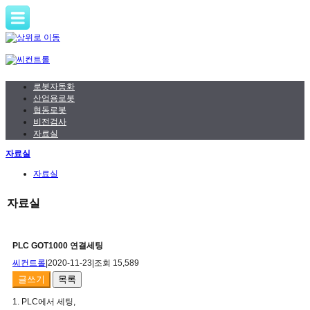
로봇자동화
산업용로봇
협동로봇
비전검사
자료실
자료실
자료실
자료실
PLC GOT1000 연결세팅
씨컨트롤
|
2020-11-23
|
조회 15,589
글쓰기
목록
1. PLC에서 세팅,