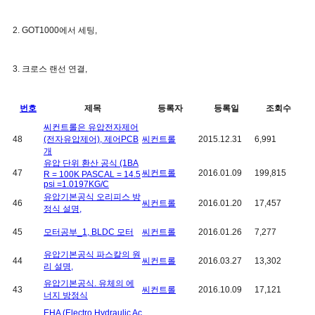
2. GOT1000에서 세팅,
3. 크로스 랜선 연결,
번호
제목
등록자
등록일
조회수
씨컨트롤은 유압전자제어
48
(전자유압제어), 제어PCB
씨컨트롤
2015.12.31
6,991
개
유압 단위 환산 공식 (1BA
47
씨컨트롤
2016.01.09
199,815
R = 100K PASCAL = 14.5
psi =1.0197KG/C
유압기본공식 오리피스 방
46
씨컨트롤
2016.01.20
17,457
정식 설명,
45
모터공부_1, BLDC 모터
씨컨트롤
2016.01.26
7,277
유압기본공식 파스칼의 원
44
씨컨트롤
2016.03.27
13,302
리 설명,
유압기본공식. 유체의 에
43
씨컨트롤
2016.10.09
17,121
너지 방정식
EHA (Electro Hydraulic Ac