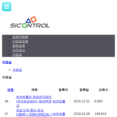
로봇자동화
산업용로봇
협동로봇
비전검사
자료실
자료실
자료실
자료실
번호
제목
등록자
등록일
조회수
씨컨트롤은 유압전자제어
48
(전자유압제어), 제어PCB
씨컨트롤
2015.12.31
6,993
개
유압 단위 환산 공식
47
씨컨트롤
2016.01.09
199,819
(1BAR = 100K PASCAL =