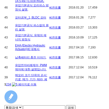
14.5 psi =1.0197KG/C
유압기본공식 오리피스 방
46
씨컨트롤
2016.01.20
17,459
정식 설명,
45
모터공부_1, BLDC 모터
씨컨트롤
2016.01.26
7,277
유압기본공식 파스칼의 원
44
씨컨트롤
2016.03.27
13,303
리 설명,
유압기본공식. 유체의 에
43
씨컨트롤
2016.10.09
17,125
너지 방정식
EHA (Electro Hydraulic
42
씨컨트롤
2017.04.10
7,193
Actuator)에 대해서,
41
납축배터리 충전 이야기,
씨컨트롤
2017.06.15
12,630
유압전자비례제어, PWM
40
씨컨트롤
2017.12.04
10,519
제어에 대한 설명입니다.
메모리 크기 단위의 순서:
39
씨컨트롤
2017.12.04
76,112
키로, 메가, 기가, 테라, 페
1
2
3
4