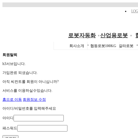
LOG
로봇자동화
산업용로봇
파렛타이징
산업용로봇
협동로봇
비전검사
자료실
회사소개
협동로봇100KG
핸들링
델타로봇
빈픽킹
스칼라로봇
사상
회원탈퇴
h3서브입니다.
가입완료 되셨습니다.
아직 씨컨트롤 회원이 아니십니까?
서비스를 이용하실수있습니다.
홈으로 이동
회원정보 수정
아이디/비밀번호를 입력해주세요
아이디
패스워드