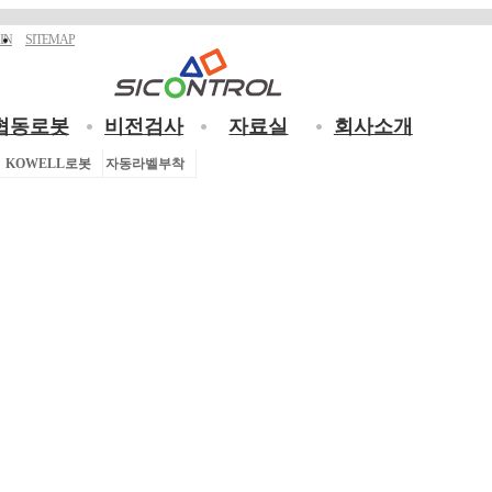
IN
SITEMAP
협동로봇
비전검사
자료실
회사소개
/폴리싱
KOWELL로봇
용접
자동라벨부착