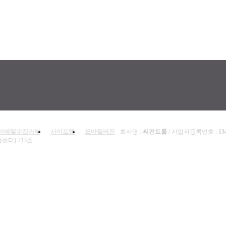
이메일수집거부
사이트맵
모바일버전
회사명 :
씨컨트롤
/ 사업자등록번호 :
13
센터) 713호